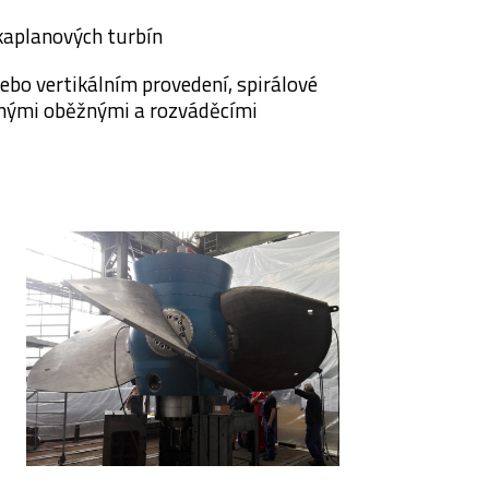
kaplanových turbín
bo vertikálním provedení, spirálové
elnými oběžnými a rozváděcími