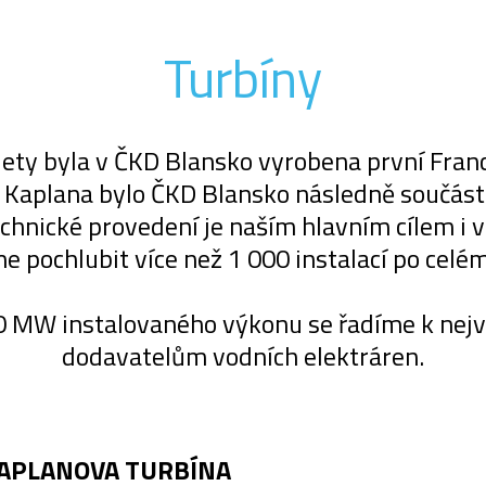
Turbíny
lety byla v ČKD Blansko vyrobena první Fran
Kaplana bylo ČKD Blansko následně součást
chnické provedení je naším hlavním cílem i v
 pochlubit více než 1 000 instalací po celém
00 MW instalovaného výkonu se řadíme k ne
dodavatelům vodních elektráren.
APLANOVA TURBÍNA