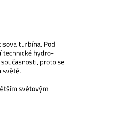
cisova turbína. Pod
í technické hydro-
 současnosti, proto se
 světě.
jvětším světovým