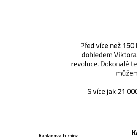
Před více než 150 
dohledem Viktora 
revoluce. Dokonalé te
můžeme
S více jak 21 0
K
Kaplanova turbína