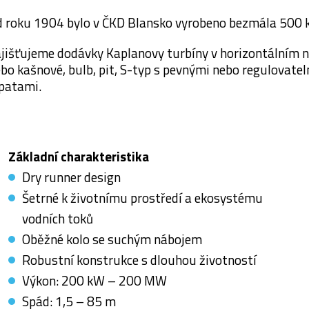
 roku 1904 bylo v ČKD Blansko vyrobeno bezmála 500 
jišťujeme dodávky Kaplanovy turbíny v horizontálním ne
bo kašnové, bulb, pit, S-typ s pevnými nebo regulovat
patami.
Základní charakteristika
Dry runner design
Šetrné k životnímu prostředí a ekosystému
vodních toků
Oběžné kolo se suchým nábojem
Robustní konstrukce s dlouhou životností
Výkon: 200 kW – 200 MW
Spád: 1,5 – 85 m